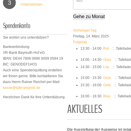
3
Unternehmen
Gehe zu Monat
Spendenkonto
Vorheriger Tag
Freitag, 14. März 2025
Sie wollen uns unterstützen?
Folgetag
Bankverbindung:
13:30 - 14:00
Rot
:: Tafellade
VR-Bank Bayreuth-Hof eG
IBAN: DE44 7806 0896 0009 0584 19
14:00 - 14:30
Grau
:: Tafella
BIC: GENODEF1HO1
14:30 - 15:00
Lila
:: Tafellad
Auch eine Spendenquittung erstellen
wir Ihnen gerne. Bitte kontaktieren Sie
15:00 - 15:30
Grün
:: Tafella
dazu Herrn Rainer Reichel per Mail:
15:30 - 16:00
Gelb
:: Tafella
kasse@tafel-pegnitz.de
16:00 - 16:30
Blau
:: Tafellad
Herzlichen Dank für Ihre Unterstützung.
AKTUELLES
Die Ausstellung der Ausweise ist mögl