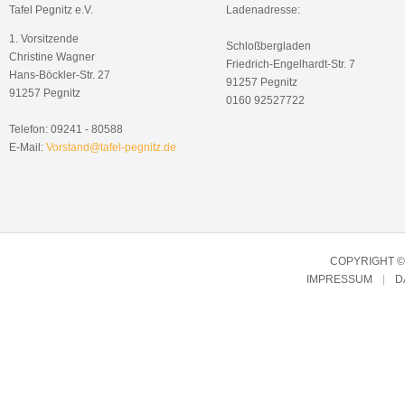
Tafel Pegnitz e.V.
Ladenadresse:
1. Vorsitzende
Schloßbergladen
Christine Wagner
Friedrich-Engelhardt-Str. 7
Hans-Böckler-Str. 27
91257 Pegnitz
91257 Pegnitz
0160 92527722
Telefon: 09241 - 80588
E-Mail:
Vorstand@tafel-pegnitz.de
COPYRIGHT © 
IMPRESSUM
D