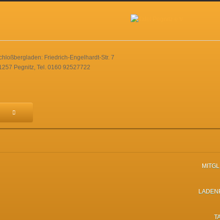
chloßbergladen: Friedrich-Engelhardt-Str. 7
1257 Pegnitz, Tel. 0160 92527722
MITG
LADEN
T