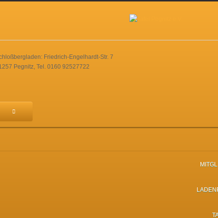
chloßbergladen: Friedrich-Engelhardt-Str. 7
1257 Pegnitz, Tel. 0160 92527722
MITG
LADEN
T