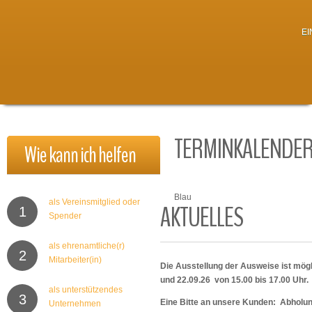
E
TERMINKALENDE
Wie
kann
ich
helfen
Blau
als Vereinsmitglied oder
AKTUELLES
1
Spender
als ehrenamtliche(r)
2
Mitarbeiter(in)
Die Ausstellung der Ausweise ist mögl
und 22.09.26 von 15.00 bis 17.00 Uhr.
als unterstützendes
3
Eine Bitte an unsere Kunden: Abholu
Unternehmen