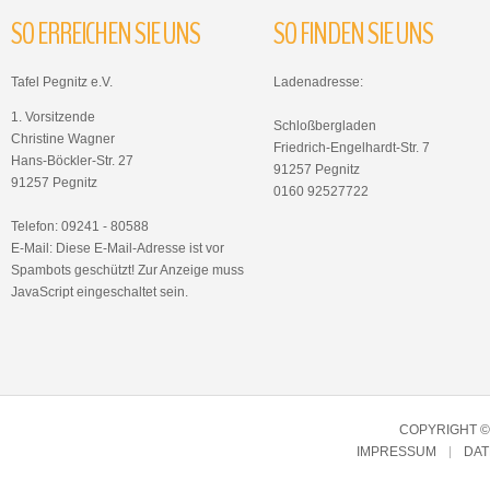
SO
ERREICHEN
SIE
UNS
SO
FINDEN
SIE
UNS
Tafel Pegnitz e.V.
Ladenadresse:
1. Vorsitzende
Schloßbergladen
Christine Wagner
Friedrich-Engelhardt-Str. 7
Hans-Böckler-Str. 27
91257 Pegnitz
91257 Pegnitz
0160 92527722
Telefon: 09241 - 80588
E-Mail:
Diese E-Mail-Adresse ist vor
Spambots geschützt! Zur Anzeige muss
JavaScript eingeschaltet sein.
COPYRIGHT © 
IMPRESSUM
DA