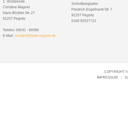
1. Vorsitzende
Schloßbergladen
Christine Wagner
Friedrich-Engelhardt-Str. 7
Hans-Böckler-Str. 27
91257 Pegnitz
91257 Pegnitz
0160 92527722
Telefon: 09241 - 80588
E-Mail:
Vorstand@tafel-pegnitz.de
COPYRIGHT © 
IMPRESSUM
D