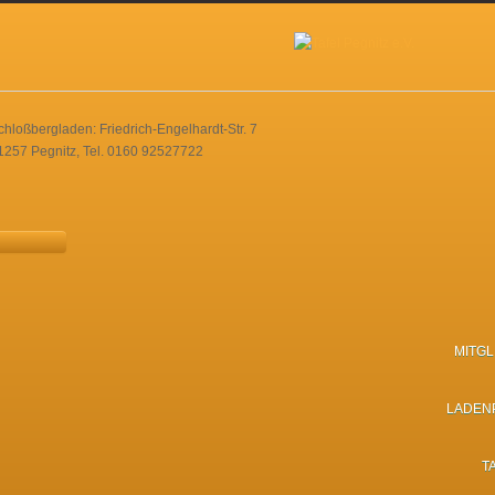
chloßbergladen: Friedrich-Engelhardt-Str. 7
1257 Pegnitz, Tel. 0160 92527722
MITG
LADEN
T