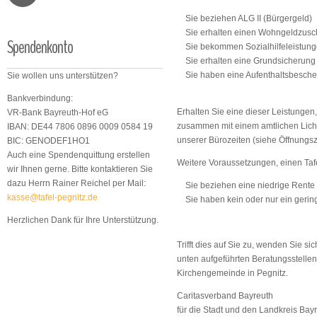
Sie beziehen ALG II (Bürgergeld)
Sie erhalten einen Wohngeldzusc
Spendenkonto
Sie bekommen Sozialhilfeleistun
Sie erhalten eine Grundsicherung
Sie haben eine Aufenthaltsbeschei
Sie wollen uns unterstützen?
Bankverbindung:
Erhalten Sie eine dieser Leistungen,
VR-Bank Bayreuth-Hof eG
zusammen mit einem amtlichen Lich
IBAN: DE44 7806 0896 0009 0584 19
unserer Bürozeiten (siehe Öffnungsze
BIC: GENODEF1HO1
Auch eine Spendenquittung erstellen
Weitere Voraussetzungen, einen Taf
wir Ihnen gerne. Bitte kontaktieren Sie
dazu Herrn Rainer Reichel per Mail:
Sie beziehen eine niedrige Rente
kasse@tafel-pegnitz.de
Sie haben kein oder nur ein geri
Herzlichen Dank für Ihre Unterstützung.
Trifft dies auf Sie zu, wenden Sie si
unten aufgeführten Beratungsstellen
Kirchengemeinde in Pegnitz.
Caritasverband Bayreuth
für die Stadt und den Landkreis Bayr