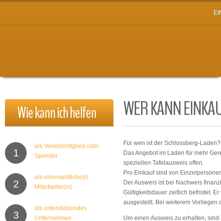
E
WER KANN EINKA
Wie
kann
ich
helfen
Für wen ist der Schlossberg-Laden?
als Vereinsmitglied oder
1
Das Angebot im Laden für mehr Gerec
Spender
speziellen Tafelausweis offen.
Pro Einkauf sind von Einzelpersonen 
als ehrenamtliche(r)
2
Der Ausweis ist bei Nachweis finanzie
Mitarbeiter(in)
Gültigkeitsdauer zeitlich befristet. 
ausgestellt. Bei weiterem Vorliegen 
als unterstützendes
3
Unternehmen
Um einen Ausweis zu erhalten, sind