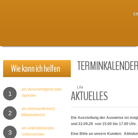
E
TERMINKALENDE
Wie
kann
ich
helfen
Lila
als Vereinsmitglied oder
AKTUELLES
1
Spender
als ehrenamtliche(r)
2
Mitarbeiter(in)
Die Ausstellung der Ausweise ist mögl
und 22.09.26 von 15.00 bis 17.00 Uhr.
als unterstützendes
3
Eine Bitte an unsere Kunden: Abholu
Unternehmen