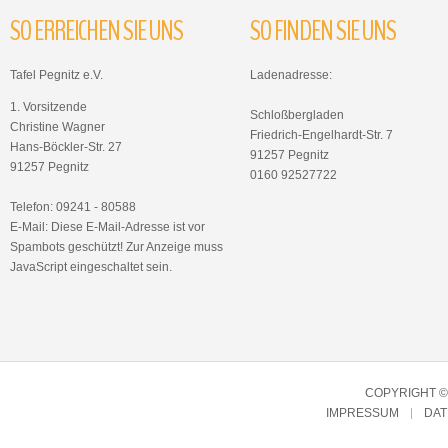
SO
ERREICHEN
SIE
UNS
SO
FINDEN
SIE
UNS
Tafel Pegnitz e.V.
Ladenadresse:
1. Vorsitzende
Schloßbergladen
Christine Wagner
Friedrich-Engelhardt-Str. 7
Hans-Böckler-Str. 27
91257 Pegnitz
91257 Pegnitz
0160 92527722
Telefon: 09241 - 80588
E-Mail:
Diese E-Mail-Adresse ist vor
Spambots geschützt! Zur Anzeige muss
JavaScript eingeschaltet sein.
COPYRIGHT © 
IMPRESSUM
DA