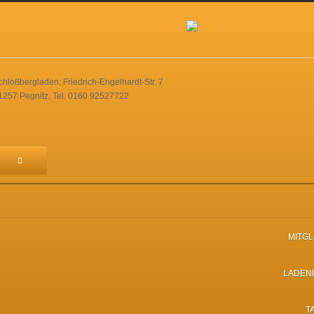
chloßbergladen: Friedrich-Engelhardt-Str. 7
1257 Pegnitz, Tel. 0160 92527722
MITG
LADEN
T