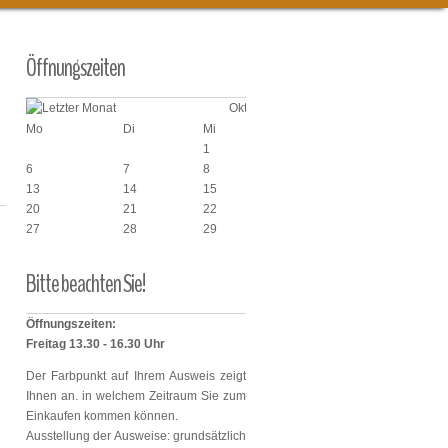
Öffnungszeiten
Oktober 2025
Mo
Di
Mi
Do
Fr
1
2
3
6
7
8
9
10
13
14
15
16
17
20
21
22
23
24
27
28
29
30
31
6
Bitte
beachten
Sie!
Öffnungszeiten:
Freitag 13.30 - 16.30 Uhr
Der Farbpunkt auf Ihrem Ausweis zeigt
Ihnen an. in welchem Zeitraum Sie zum
Einkaufen kommen können.
Ausstellung der Ausweise: grundsätzlich