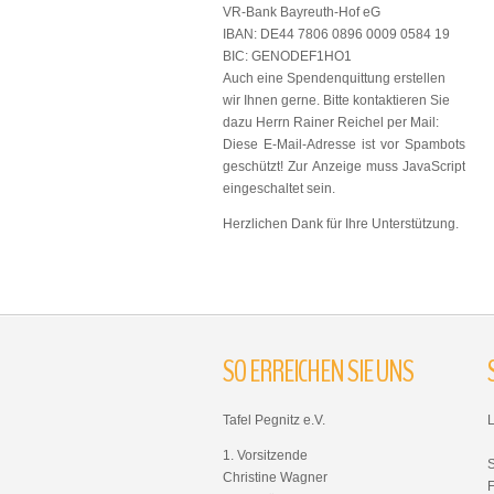
VR-Bank Bayreuth-Hof eG
IBAN: DE44 7806 0896 0009 0584 19
BIC: GENODEF1HO1
Auch eine Spendenquittung erstellen
wir Ihnen gerne. Bitte kontaktieren Sie
dazu Herrn Rainer Reichel per Mail:
Diese E-Mail-Adresse ist vor Spambots
geschützt! Zur Anzeige muss JavaScript
eingeschaltet sein.
Herzlichen Dank für Ihre Unterstützung.
SO
ERREICHEN
SIE
UNS
Tafel Pegnitz e.V.
1. Vorsitzende
Christine Wagner
F