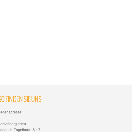
SO
FINDEN
SIE
UNS
Ladenadresse:
Schloßbergladen
riedrich-Engelhardt-Str. 7