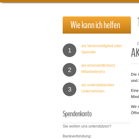
Wie
kann
ich
helfen
als Vereinsmitglied oder
A
1
Spender
als ehrenamtliche(r)
2
Mitarbeiter(in)
Die 
und 
als unterstützendes
3
Eine
Unternehmen
Mind
Wir 
Spendenkonto
Öffn
Sie wollen uns unterstützen?
Bankverbindung: